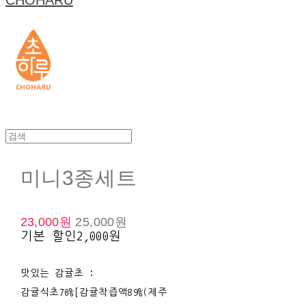
CHOHARU
미니3종세트
23,000원
25,000원
기본 할인
2,000원
맛있는 감귤초 :
감귤식초70%[감귤착즙액89%(제주